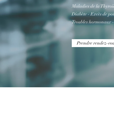
Maladies de la Thyroï
Diabète - Excès de po
Troubles hormonaux - 
Prendre rendez-vo