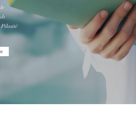
de
ids
Pilosité
us