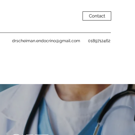
Contact
drscheiman.endocrino@gmail.com
0189712462