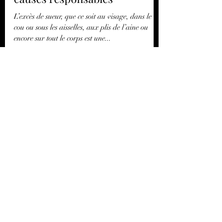
Excès de sueur: les principales
causes responsables
L’excès de sueur, que ce soit au visage, dans le
cou ou sous les aisselles, aux plis de l’aine ou
encore sur tout le corps est une...
Les hormones et votre santé
29 déc. 2020
4 min de lecture
Maigrir en se servant des
étiquettes alimentaires
Il est possible de maigrir puis de stabiliser son
poids en se servant astucieusement des étiquettes
alimentaires qui se trouvent sur les...