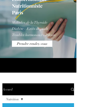
Nutritionniste
Paris
Maladies de la Thyroïde
Diabète - Excès de poids
Troubles hormonaux - Pilosité
Prendre rendez-vous
Titre 5
Accueil
Nutrition