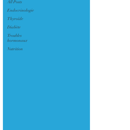
All Posts
Endocrinologie
Thyroïde
Diabète
Troubles
hormonaux
Nutrition