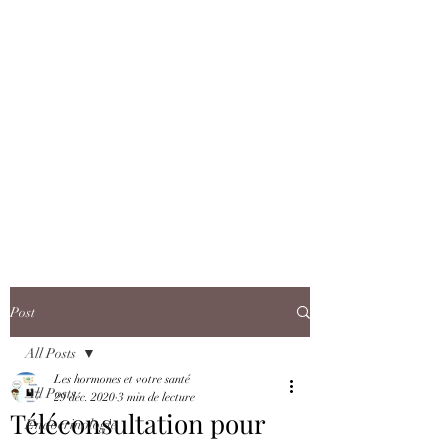
Post
All Posts
Les hormones et votre santé
All Posts
29 déc. 2020
3 min de lecture
Téléconsultation pour
Endocrinologie