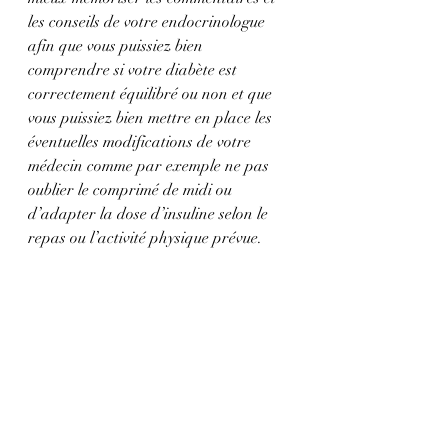
les conseils de votre endocrinologue 
afin que vous puissiez bien 
comprendre si votre diabète est 
correctement équilibré ou non et que 
vous puissiez bien mettre en place les 
éventuelles modifications de votre 
médecin comme par exemple ne pas 
oublier le comprimé de midi ou 
d’adapter la dose d’insuline selon le 
repas ou l’activité physique prévue.
Conseils après la téléconsultation
Après la téléconsultation pour le suivi 
de votre diabète, il est important de 
récupérer les documents prescrits par 
votre endocrinologue et de bien les 
conserver : nouvelle prescription  de 
médicaments ou simple renouvellement 
; prescription ou non de nouveaux 