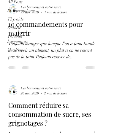
All Posts
Les hormones et votre santé
Endocrinologie
29 déc. 2020
1 min de lecture
Thyroïde
10 commandements pour
Diabète
maigrir
Troubles
hormonaux
Toujours manger que lorsque l’on a faim Inutile
Nutrition
de se servir un aliment, un plat si on ne ressent
pas de la faim Toujours essayer de...
Les hormones et votre santé
26 déc. 2020
2 min de lecture
Comment réduire sa
consommation de sucre, ses
grignotages ?