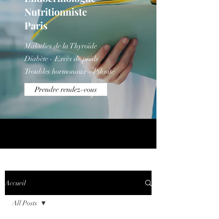
Nutritionniste
Paris
Maladies de la Thyroïde
Diabète - Excès de poids
Troubles hormonaux - Pilosité
Prendre rendez-vous
Titre 5
Accueil
All Posts