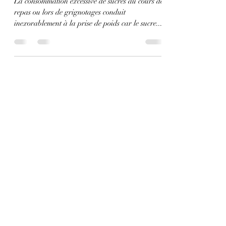
La consommation excessive de sucres au cours de
repas ou lors de grignotages conduit
inexorablement à la prise de poids car le sucre...
Endocrinologue - Dr A.